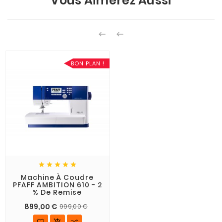
Vous Aimerez Aussi


BON PLAN !





Machine À Coudre
PFAFF AMBITION 610 - 2
% De Remise
899,00 €
999,00 €
