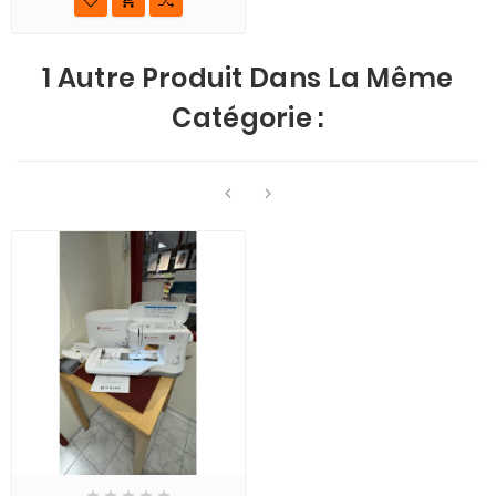
1 Autre Produit Dans La Même
Catégorie :






