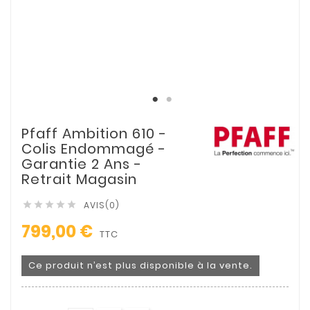
Pfaff Ambition 610 -
Colis Endommagé -
Garantie 2 Ans -
Retrait Magasin
AVIS(0)





799,00 €
TTC
Ce produit n’est plus disponible à la vente.