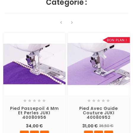
Catégorie :


BON PLAN !










Pied Passepoil 4 Mm
Pied Avec Guide
Et Perles JUKI
Couture JUKI
40080956
40080952
34,00 €
31,00 €
36,50 €