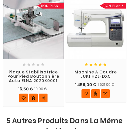
BON PLAN !
BON PLAN !










Plaque Stabilisatrice
Machine À Coudre
Pour Pied Boutonnière
JUKI HZL-DX5
Auto ELNA 202030001
1 459,00 €
1 621,00 €
16,50 €
19,00 €


5 Autres Produits Dans La Même