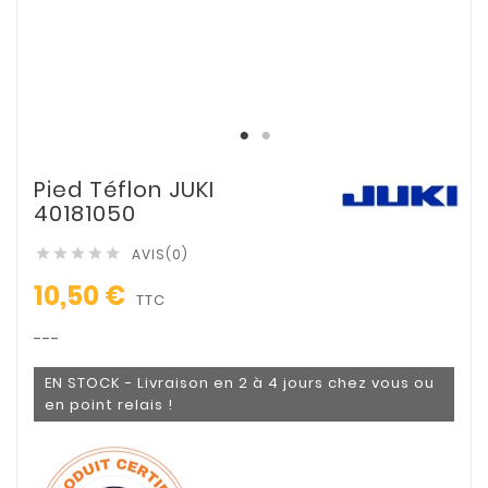
Pied Téflon JUKI
40181050
AVIS(0)





10,50 €
TTC
---
EN STOCK - Livraison en 2 à 4 jours chez vous ou
en point relais !