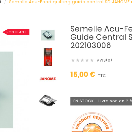
d
Semelle Acu-Feed quilting guide central SD JANOME 
Semelle Acu-Fe
BON PLAN !
Guide Central 
202103006
AVIS(0)





15,00 €
TTC
---
EN STOCK - Livraison en 2 à