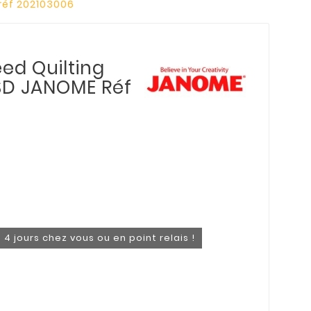
réf 202103006
ed Quilting
SD JANOME Réf
 4 jours chez vous ou en point relais !