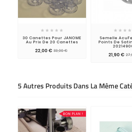









30 Canettes Pour JANOME
Semelle AcuF
Au Prix De 20 Canettes
Points De Sat
2021490
22,00 €
33,00 €
21,90 €
27,
5 Autres Produits Dans La Même Caté
BON PLAN !