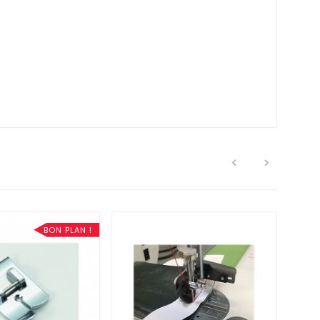


BON PLAN !