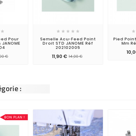







eed Pour
Semelle Acu-Feed Point
Pied Poin
in JANOME
Droit STD JANOME Réf
Mm Ré
04
202102005
10,
11,90 €
00 €
14,00 €
gorie :
BON PLAN !