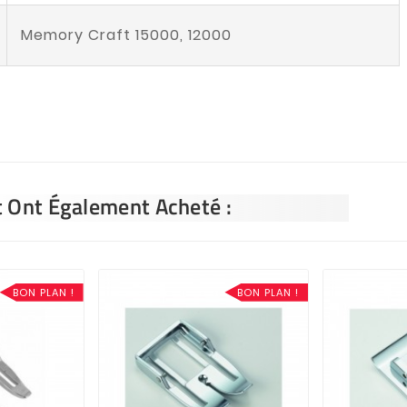
Memory Craft 15000, 12000
t Ont Également Acheté :
BON PLAN !
BON PLAN !