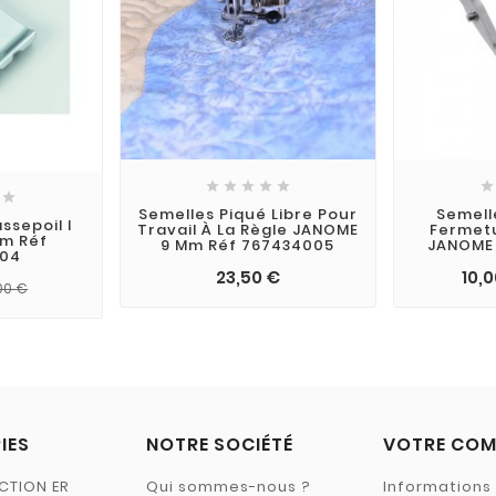







Semelles Piqué Libre Pour
Semell
ssepoil I
Travail À La Règle JANOME
Fermetu
m Réf
9 Mm Réf 767434005
JANOME 
004
23,50 €
10,
00 €
IES
NOTRE SOCIÉTÉ
VOTRE COM
CTION ER
Qui sommes-nous ?
Informations