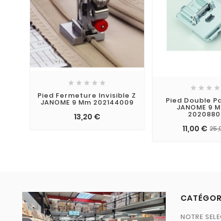









Pied Fermeture Invisible Z
Pied Double Pa
JANOME 9 Mm 202144009
JANOME 9 M
202088
13,20 €
11,00 €
25,
CATÉGOR
NOTRE SELE