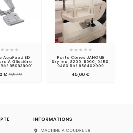









e AcuFeed ED
Porte Cônes JANOME
re À Glissière
Skyline, 8200, 8900, 9450,
Réf 859838001
9480 Réf 858402009
00 €
45,00 €
18,00 €
PTE
INFORMATIONS
MACHINE A COUDRE ER
location_on