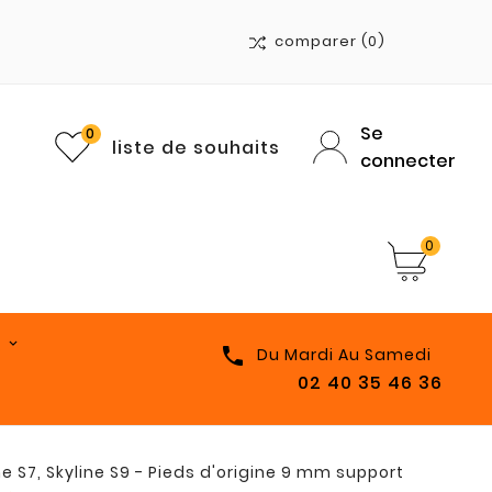
comparer
(0)
Se
0
liste de souhaits
connecter
0

Du Mardi Au Samedi
02 40 35 46 36
e S7, Skyline S9 - Pieds d'origine 9 mm support