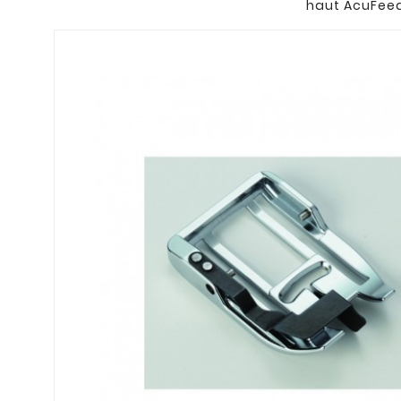
haut AcuFee