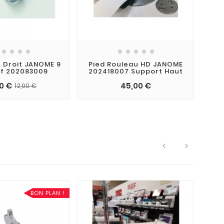









t Droit JANOME 9
Pied Rouleau HD JANOME
f 202083009
202418007 Support Haut
00 €
45,00 €
12,00 €


BON PLAN !