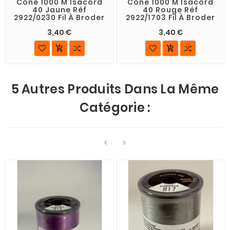
Cône 1000 M Isacord
Cône 1000 M Isacord
40 Jaune Réf
40 Rouge Réf
2922/0230 Fil À Broder
2922/1703 Fil À Broder
3,40 €
3,40 €


5 Autres Produits Dans La Même
Catégorie :

