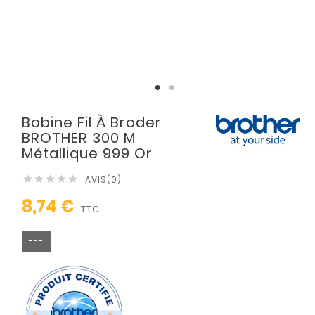
Bobine Fil À Broder
BROTHER 300 M
Métallique 999 Or
AVIS(0)





8,74 €
TTC
---