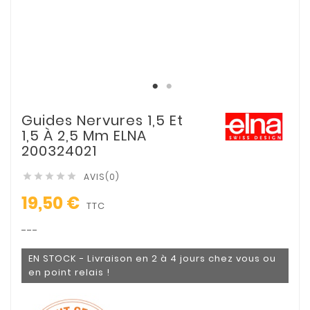
Guides Nervures 1,5 Et
1,5 À 2,5 Mm ELNA
200324021
AVIS(0)





19,50 €
TTC
---
EN STOCK - Livraison en 2 à 4 jours chez vous ou
en point relais !