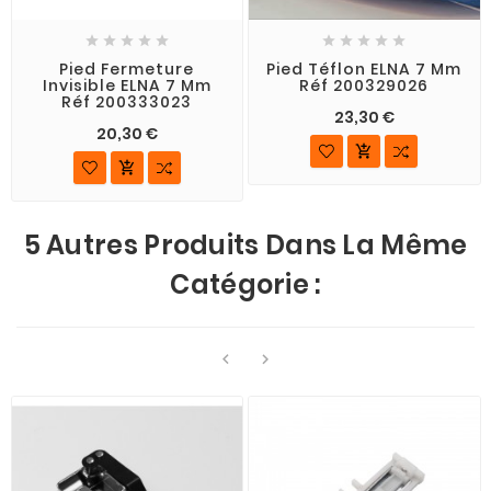










Pied Fermeture
Pied Téflon ELNA 7 Mm
Invisible ELNA 7 Mm
Réf 200329026
Réf 200333023
23,30 €
20,30 €


5 Autres Produits Dans La Même
Catégorie :

