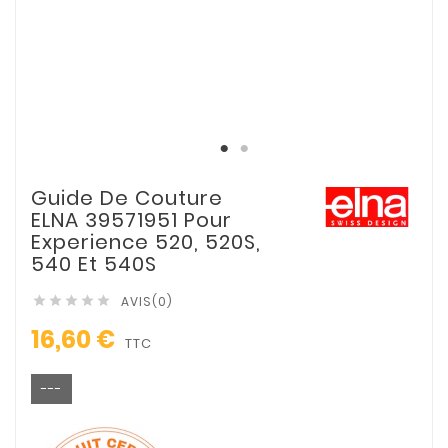
Guide De Couture
ELNA 39571951 Pour
Experience 520, 520S,
540 Et 540S
AVIS(0)





16,60 €
TTC
---