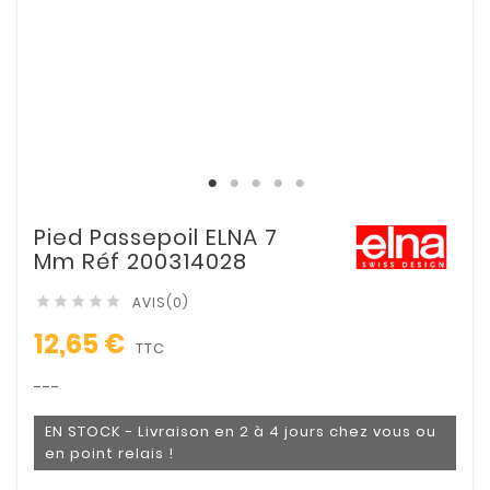
Pied Passepoil ELNA 7
Mm Réf 200314028
AVIS(0)





12,65 €
TTC
---
EN STOCK - Livraison en 2 à 4 jours chez vous ou
en point relais !