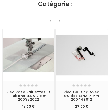
Catégorie :












Pied Pose Paillettes Et
Pied Quilting Avec
Rubans ELNA 7 Mm
Guides ELNA 7 Mm
200332022
200449012
13,20 €
27,50 €