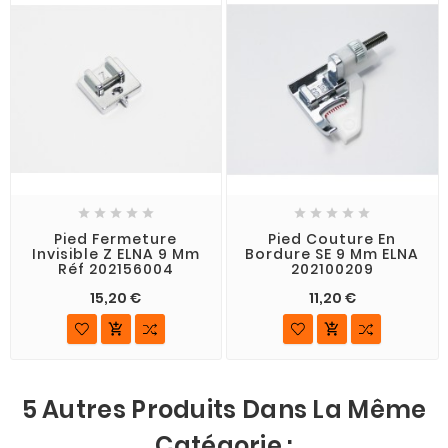










Pied Fermeture
Pied Couture En
Invisible Z ELNA 9 Mm
Bordure SE 9 Mm ELNA
Réf 202156004
202100209
15,20 €
11,20 €


5 Autres Produits Dans La Même
Catégorie :