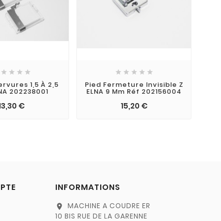









rvures 1,5 À 2,5
Pied Fermeture Invisible Z
NA 202238001
ELNA 9 Mm Réf 202156004
13,30 €
15,20 €
PTE
INFORMATIONS
MACHINE A COUDRE ER
location_on
10 BIS RUE DE LA GARENNE