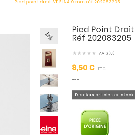
Pied point droit ST ELNA 9 mm réf 202083205
Pied Point Droi
Réf 202083205
AVIS(0)





8,50 €
TTC
---
Derniers articles en stock