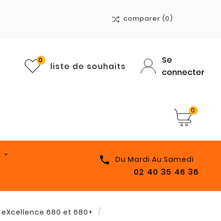
comparer
(0)
Se
0
liste de souhaits
connecter
0

Du Mardi Au Samedi
02 40 35 46 36
 eXcellence 680 et 680+