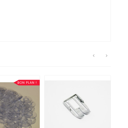


BON PLAN !