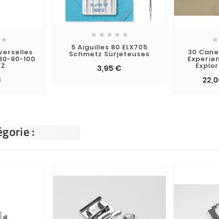







5 Aiguilles 80 ELX705
iverselles
30 Cane
Schmetz Surjeteuses
80-90-100
Experie
TZ
Explor
3,95 €
€
22,0
gorie :