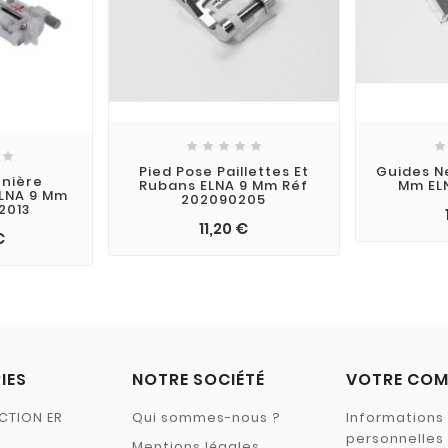







Pied Pose Paillettes Et
Guides Ne
nnière
Rubans ELNA 9 Mm Réf
Mm EL
LNA 9 Mm
202090205
2013
11,20 €
€
IES
NOTRE SOCIÉTÉ
VOTRE COM
CTION ER
Qui sommes-nous ?
Informations
personnelles
Mentions légales