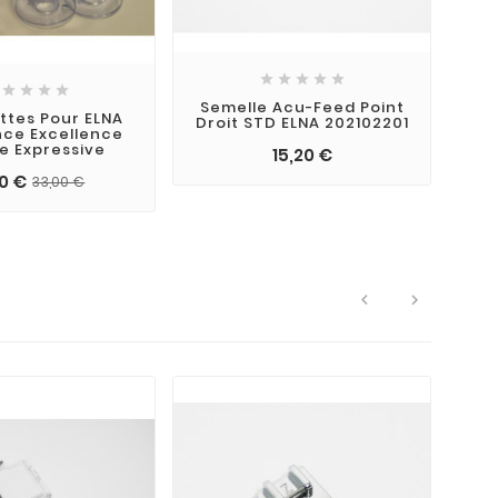









Semelle Acu-Feed Point
ttes Pour ELNA
Droit STD ELNA 202102201
nce Excellence
e Expressive
15,20 €
0 €
33,00 €

