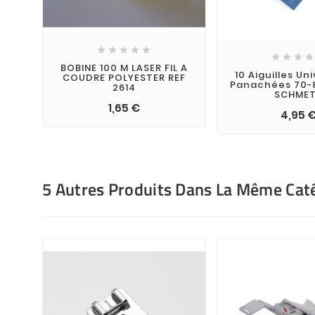









BOBINE 100 M LASER FIL A
10 Aiguilles Un
COUDRE POLYESTER REF
Panachées 70-
2614
SCHME
1,65 €
4,95 
5 Autres Produits Dans La Même Caté