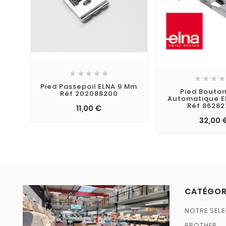









Pied Passepoil ELNA 9 Mm
Pied Bouto
Réf 202088200
Automatique E
Réf 86282
11,00 €
32,00 
CATÉGOR
NOTRE SELE
BROTHER