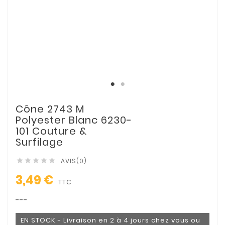
Cône 2743 M
Polyester Blanc 6230-
101 Couture &
Surfilage
AVIS(0)





3,49 €
TTC
---
EN STOCK - Livraison en 2 à 4 jours chez vous ou