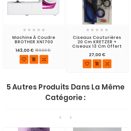










Machine À Coudre
Ciseaux Couturières
BROTHER XN1700
20 Cm KRETZER +
Ciseaux 13 Cm Offert
143,00 €
159,00 €
27,00 €


5 Autres Produits Dans La Même
Catégorie :

