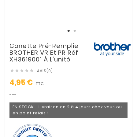
Canette Pré-Remplie
BROTHER VR Et PR Réf
XH3619001 À L'unité
AVIS(0)





4,95 €
TTC
---
EN STOCK - Livraison en 2 à 4 jours chez vous ou
en point relais !