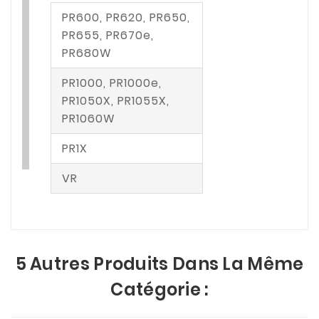
PR600, PR620, PR650,
PR655, PR670e,
PR680W
PR1000, PR1000e,
PR1050X, PR1055X,
PR1060W
PR1X
VR
5 Autres Produits Dans La Même
Catégorie :