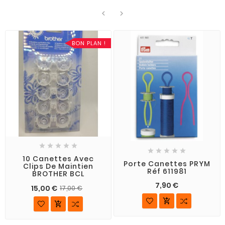


BON PLAN !










10 Canettes Avec
Porte Canettes PRYM
Clips De Maintien
Réf 611981
BROTHER BCL
7,90 €
15,00 €
17,00 €

