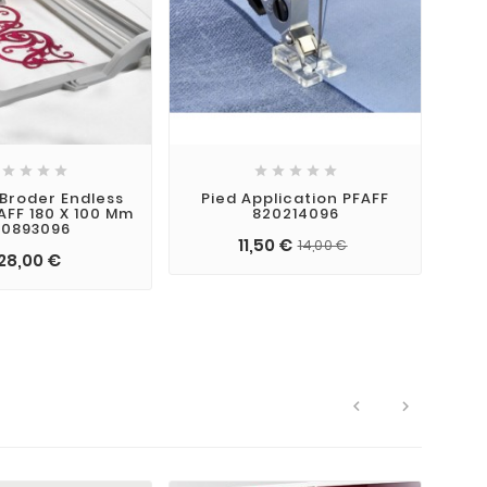









Broder Endless
Pied Application PFAFF
FAFF 180 X 100 Mm
820214096
20893096
11,50 €
14,00 €
28,00 €

