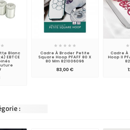







tte Blanc
Cadre À Broder Petite
Cadre À 
té) EBTCE
Square Hoop PFAFF 80 X
Hoop II P
inés
80 Mm 821006096
8
outure
r
83,00 €
1
€
gorie :