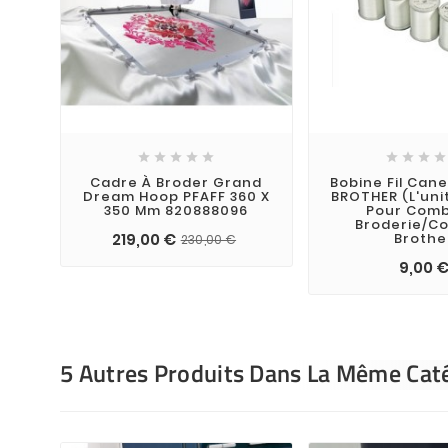









Cadre À Broder Grand
Bobine Fil Cane
Dream Hoop PFAFF 360 X
BROTHER (l'uni
350 Mm 820888096
Pour Comb
Broderie/c
219,00 €
Brothe
230,00 €
9,00 
5 Autres Produits Dans La Même Caté