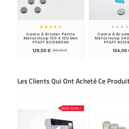









Cadre À Broder Petite
Cadre À Brod
Metal Hoop 100 X 100 Mm
Metal Hoop 240
PFAFF 821098096
PFAFF 8210
129,00 €
134,00
139,00 €
Les Clients Qui Ont Acheté Ce Produi
BON PLAN !