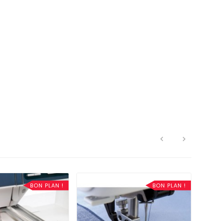


BON PLAN !
BON PLAN !