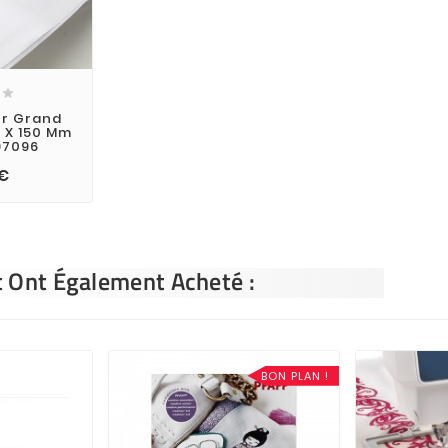

er Grand
 X 150 Mm
97096
 €
t Ont Également Acheté :
BON PLAN !