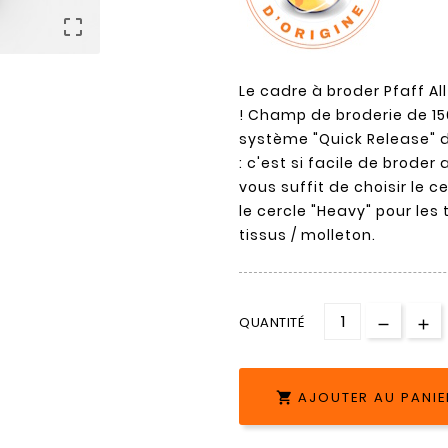

Le cadre à broder Pfaff All
! Champ de broderie de 150
système "Quick Release" de
: c'est si facile de broder 
vous suffit de choisir le ce
le cercle "Heavy" pour les
tissus / molleton.
QUANTITÉ
AJOUTER AU PANIE
