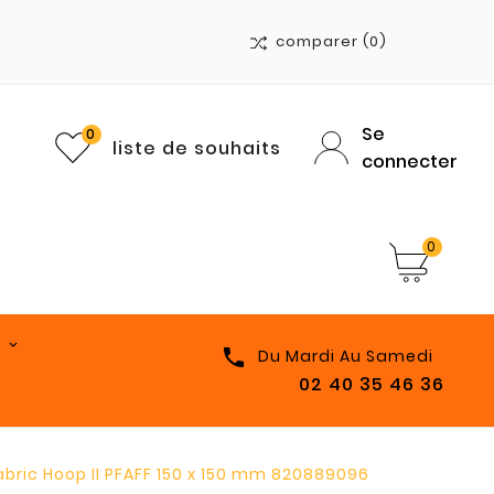
comparer
(0)
Se
0
liste de souhaits
connecter
0

Du Mardi Au Samedi
02 40 35 46 36
abric Hoop II PFAFF 150 x 150 mm 820889096