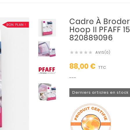
Cadre À Broder 
BON PLAN !
Hoop II PFAFF 1
820889096
AVIS(0)





88,00 €
TTC
---
Derniers articles en stock